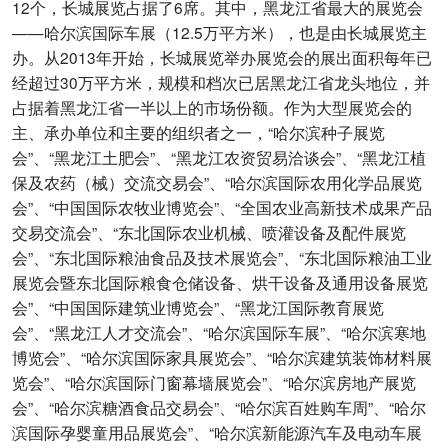
12个，长城展览占据了6席。其中，黑龙江省最大的展览会
——哈尔滨国际车展（12.5万平方米），也是由长城展览主
办。从2013年开始，长城展览举办展览会的展出面积每年已
经超过30万平方米，规模和档次已居黑龙江省龙头地位，并
占据着黑龙江省一半以上的市场份额。作为大型展览会的
主、承办单位和主要的组织者之一，“哈尔滨种子展览
会”、“黑龙江土肥会”、“黑龙江农资贸易洽谈会”、“黑龙江植
保及农药（械）交流交易会”、“哈尔滨国际农用化学品展览
会”、“中国国际农牧业博览会”、“全国农业高新技术成果产品
交易交流会”、“东北国际农业机械、喷灌设备及配件展览
会”、“东北国际粮油食品及技术展览会”、“东北国际粮油工业
展览会暨东北国际粮食仓储设备、烘干设备及通用设备展览
会”、“中国国际建筑业博览会”、“黑龙江国际教育展览
会”、“黑龙江人才交流会”、“哈尔滨国际车展”、“哈尔滨寒地
博览会”、“哈尔滨国际家具展览会”、“哈尔滨建筑装饰材料展
览会”、“哈尔滨国际门窗幕墙展览会”、“哈尔滨房地产展览
会”、“哈尔滨糖酒食品交易会”、“哈尔滨百姓购车周”、“哈尔
滨国际孕婴童用品展览会”、“哈尔滨新能源汽车及电动车展