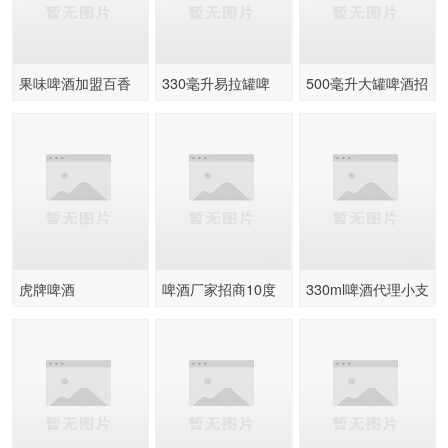
果味啤酒加盟百香
330毫升易拉罐啤
500毫升大罐啤酒招
果精酿啤酒柠檬精
酒，便宜灌装啤酒
商，礼盒易拉罐啤
酿啤酒
招商代理商
酒代理商
虎牌啤酒
啤酒厂家招商10度
330ml啤酒代理小支
易拉罐啤酒代理
啤酒批发供应