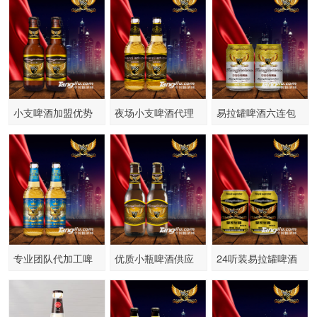
小支啤酒加盟优势
夜场小支啤酒代理
易拉罐啤酒六连包
特色拉环盖啤酒代
优惠政策招商
听装啤酒批发供货
理
专业团队代加工啤
优质小瓶啤酒供应
24听装易拉罐啤酒
酒大型啤酒厂家私
218·270毫升小支啤
招商安徽合肥地
人订制
酒供货
区，厂家供货