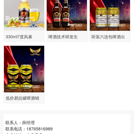
330ml7度风暴
啤酒技术研发生
听装六连包啤酒出
产、啤酒特色技术
售高销量易拉罐啤
酿造
酒代理
低价易拉罐啤酒销
售便宜处理高搭赠
联系人：薛经理
联系电话：18765816989