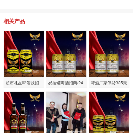
相关产品
超市礼品啤酒诚招
易拉罐啤酒招商/24
啤酒厂家供货325毫
代理支持团购
听8度啤酒诚招代理
升8度高端畅销易拉
商
罐