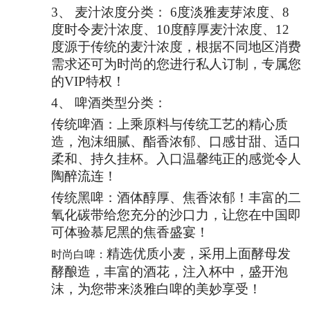
3、
麦汁浓度分类：
6度淡雅麦芽浓度、8
度时令麦汁浓度、10度醇厚麦汁浓度、12
度源于传统的麦汁浓度，根据不同地区消费
需求还可为时尚的您进行私人订制，专属您
的VIP特权！
4、
啤酒类型分类：
传统啤酒：上乘原料与传统工艺的精心质
造，泡沫细腻、酯香浓郁、口感甘甜、适口
柔和、持久挂杯。入口温馨纯正的感觉令人
陶醉流连！
传统黑啤：酒体醇厚、焦香浓郁！丰富的二
氧化碳带给您充分的沙口力，让您在中国即
可体验慕尼黑的焦香盛宴！
精选优质小麦，采用上面酵母发
时尚白啤：
酵酿造，丰富的酒花，注入杯中，盛开泡
沫，为您带来淡雅白啤的美妙享受！