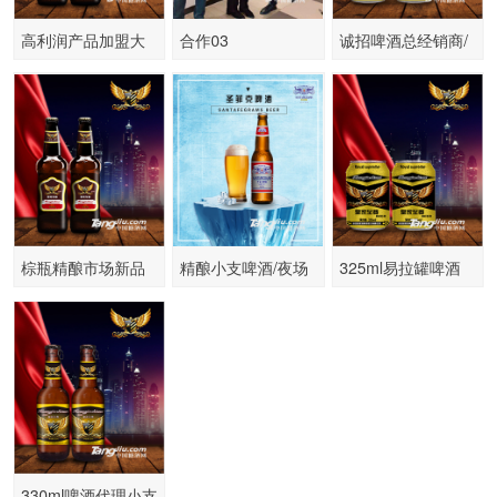
高利润产品加盟大
合作03
诚招啤酒总经销商/
棕瓶原浆精酿啤酒
易拉罐啤酒代理商
诚招代理
棕瓶精酿市场新品
精酿小支啤酒/夜场
325ml易拉罐啤酒
大量热卖中
啤酒批发商
10度听装六连包啤
酒供货
330ml啤酒代理小支