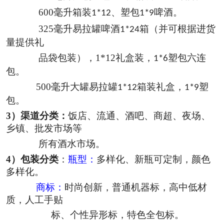
600
毫升箱装
、塑包
啤酒。
1*12
1*9
325
毫升易拉罐啤酒
箱（并可根据进货
1*24
量提供礼
品袋包装），
1*12
礼盒装，
塑包六连
1*6
包。
500
毫升大罐易拉罐
箱装礼盒，
塑
1*12
1*9
包。
3）
渠道分类：
饭店、流通、酒吧、商超、夜场、
乡镇、批发市场等
所有酒水市场。
4
）包装分类
：
瓶型：
多样化、新瓶可定制，颜色
多样化。
商标：
时尚创新，普通机器标，高中低材
质，人工手贴
标、个性异形标，特色全包标。