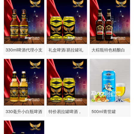
330ml啤酒代理小支
礼盒啤酒/易拉罐礼
大棕瓶特色精酿白
啤酒批发供应
盒啤酒厂家大量批
啤啤酒诚招代理
发
330毫升小白瓶啤酒
特价易拉罐啤酒，
500ml青世罐
招商代理优惠价格
易拉罐啤酒厂家低
价促销，易拉罐啤