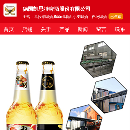
德国凯思特啤酒股份有限公司
主营：易拉罐啤酒,500ml啤酒,小支啤酒、夜场啤酒
已年审
首页
店铺
关于
产品
新闻
留言
联系