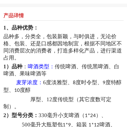
产品详情
1、
品种优势：
品种多，分类全，包装新颖，与时俱进，无论价
格、包装、还是口感都因地制宜，根据不同地区不
同消费层次的消费者，打造多样化产品，进行渠道
占用。
1
）品种
：
啤酒类型：
传统啤酒、传统黑啤酒、白
啤酒、果味啤酒等
麦芽浓度：
6
度淡雅型、
度时令型、
度特醇
8
9
型、
度醇
10
厚型、
12
度传统型（其它度数可定
制）。
2）
型号分类：
330
毫升小支啤酒（
）、
1*24
500
毫升大瓶塑包
、箱装
啤酒、
1*9
1*12