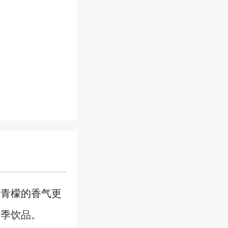
为青檬的香气更
夏季饮品。