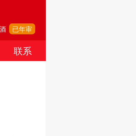
啤酒
已年审
言
联系