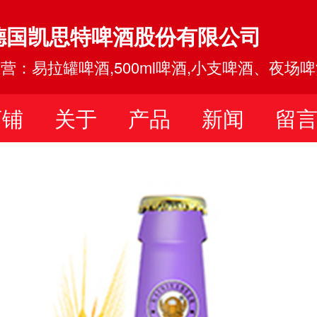
德国凯思特啤酒股份有限公司
营：易拉罐啤酒,500ml啤酒,小支啤酒、夜场
店铺
关于
产品
新闻
留