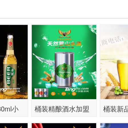
0ml小
桶装精酿酒水加盟
桶装新
优惠价格批发精酿
特色果