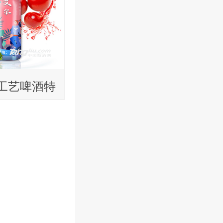
a工艺啤酒特
酿造果味精
加盟