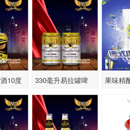
白啤
酒10度
330毫升易拉罐啤
果味精
酒
酒，便宜灌装啤酒
优势新
招商代理商
代理