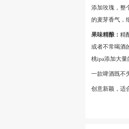
添加玫瑰，整
的麦芽香气，
果味
精酿：
精
或者不常喝酒
桃
ipa添加
一款啤酒既不
创意新颖，适