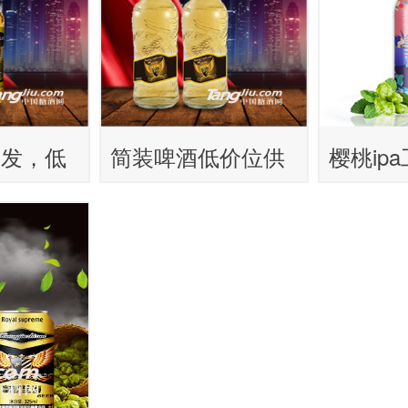
批发，低
简装啤酒低价位供
樱桃ip
招商
应优惠出售
殊工艺
酿啤酒