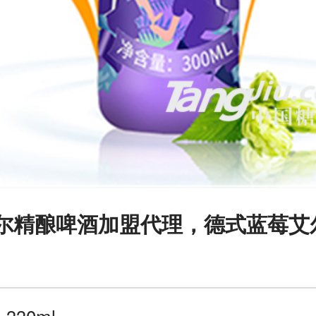
尔精酿啤酒加盟代理，德式蓝莓艾
：
330ml