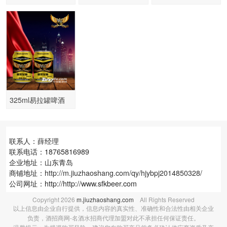
特色酒吧啤酒加盟
优惠政策招商
家诚招安徽代理商
大量供货
325ml易拉罐啤酒
10度听装六连包啤
酒供货
联系人：薛经理
联系电话：18765816989
企业地址：山东青岛
商铺地址：
http://m.jiuzhaoshang.com/qy/hjybpj2014850328/
公司网址：http://http://www.sfkbeer.com
Copyright
2026
m.jiuzhaoshang.com
All Rights Reserved
以上信息由企业自行提供，信息内容的真实性、准确性和合法性由相关企业
负责，酒招商网-名酒水招商代理加盟对此不承担任何保证责任。