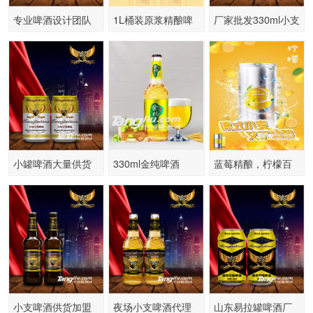
专业啤酒设计团队
1L桶装原浆精酿啤
厂家批发330ml小支
私人打造专属啤酒
酒2596精酿
啤酒 白瓶中端饭店
啤酒供应
小罐啤酒大量供货
330ml金纯啤酒
蓝莓精酿，柠檬百
啤酒厂家低价出售
香果精酿啤酒供应
代理
小支啤酒供货加盟
夜场小支啤酒代理
山东易拉罐啤酒厂